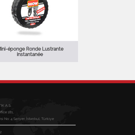
ini-éponge Ronde Lustrante
instantanée
K A.S.
fice 181,
 No: 4 Sarıyer, İstanbul, Türkiye
02