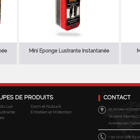
née
Mini Eponge Lustrante Instantanée
M
UPES DE PRODUITS
CONTACT
 du cuir
Daim et Nubuck
BURHAN KOZMETI
ustrante
Entretien et Protection
Skyland Istanbul Of
res
Azerbaycan Caddesi
+ 90 (212) 568 83 