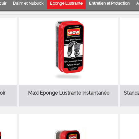
cuir
Daim et Nubuck
Eponge Lustrante
Entretien et Protection
A
oir
Maxi Eponge Lustrante Instantanée
Standa