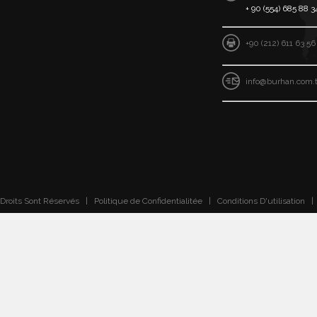
+ 90 (554) 685 88 
+90 (212) 611 63 56
info@burhan.com.t
Droits Sont Réservés |
Politique de Confidentialitée
|
Conditions D'utilisation