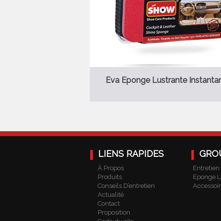
Eva Eponge Lustrante Instanta
LIENS RAPIDES
GRO
À Propos
Entretien
Produits
Eponge L
Conseils D’entretien
Accessoi
Actualité
Contact
Proposition